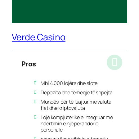
Verde Casino
Pros
Mbi 4.000 lojëra dhe slote
Depozita dhe tërheqje të shpejta
Mundësi për të luajtur me valuta
fiat dhe kriptovaluta
Lojë kompjuterike e integruar me
ndërtimin e një perandorie
personale
onus mirëseardhjeje alternativ