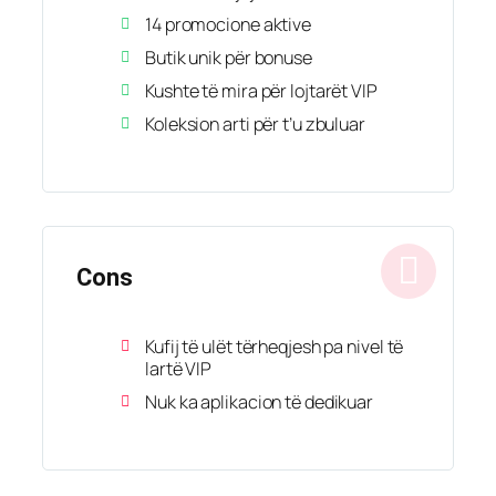
14 promocione aktive
Butik unik për bonuse
Kushte të mira për lojtarët VIP
Koleksion arti për t’u zbuluar
Cons
Kufij të ulët tërheqjesh pa nivel të
lartë VIP
Nuk ka aplikacion të dedikuar