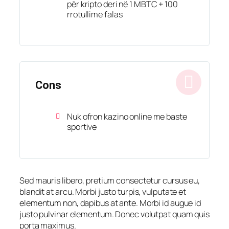
për kripto deri në 1 MBTC + 100
rrotullime falas
Cons
Nuk ofron kazino online me baste
sportive
Sed mauris libero, pretium consectetur cursus eu,
blandit at arcu. Morbi justo turpis, vulputate et
elementum non, dapibus at ante. Morbi id augue id
justo pulvinar elementum. Donec volutpat quam quis
porta maximus.