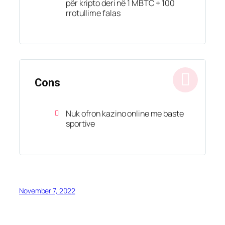
për kripto deri në 1 MBTC + 100
rrotullime falas
Cons
Nuk ofron kazino online me baste
sportive
November 7, 2022