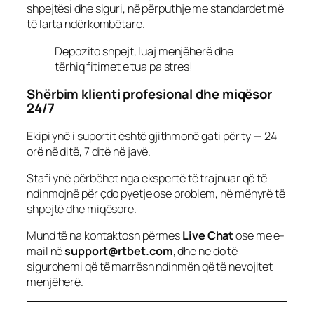
shpejtësi dhe siguri, në përputhje me standardet më
të larta ndërkombëtare.
Depozito shpejt, luaj menjëherë dhe
tërhiq fitimet e tua pa stres!
Shërbim klienti profesional dhe miqësor
24/7
Ekipi ynë i suportit është gjithmonë gati për ty — 24
orë në ditë, 7 ditë në javë.
Stafi ynë përbëhet nga ekspertë të trajnuar që të
ndihmojnë për çdo pyetje ose problem, në mënyrë të
shpejtë dhe miqësore.
Mund të na kontaktosh përmes
Live Chat
ose me e-
mail në
support@rtbet.com
, dhe ne do të
sigurohemi që të marrësh ndihmën që të nevojitet
menjëherë.