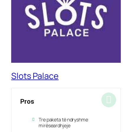
Slots Palace
Pros
Tre paketa të ndryshme
mirëseardhjeje