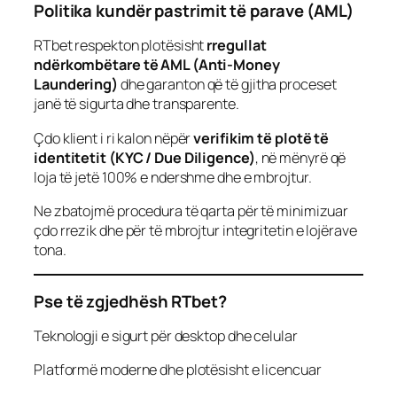
Politika kundër pastrimit të parave (AML)
RTbet respekton plotësisht
rregullat
ndërkombëtare të AML (Anti-Money
Laundering)
dhe garanton që të gjitha proceset
janë të sigurta dhe transparente.
Çdo klient i ri kalon nëpër
verifikim të plotë të
identitetit (KYC / Due Diligence)
, në mënyrë që
loja të jetë 100% e ndershme dhe e mbrojtur.
Ne zbatojmë procedura të qarta për të minimizuar
çdo rrezik dhe për të mbrojtur integritetin e lojërave
tona.
Pse të zgjedhësh RTbet?
Teknologji e sigurt për desktop dhe celular
Platformë moderne dhe plotësisht e licencuar