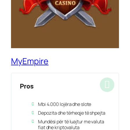
MyEmpire
Pros
Mbi 4.000 lojëra dhe slote
Depozita dhe tërheqje të shpejta
Mundësi për të luajtur me valuta
fiat dhe kriptovaluta