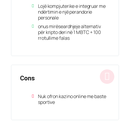
Lojë kompjuterike e integruar me
ndërtimin e një perandorie
personale
onus mirëseardhjeje alternativ
për kripto deri në 1 MBTC + 100
rrotullime falas
Cons
Nuk ofron kazino online me baste
sportive