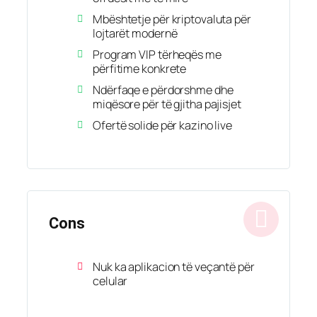
Mbështetje për kriptovaluta për
lojtarët modernë
Program VIP tërheqës me
përfitime konkrete
Ndërfaqe e përdorshme dhe
miqësore për të gjitha pajisjet
Ofertë solide për kazino live
Cons
Nuk ka aplikacion të veçantë për
celular