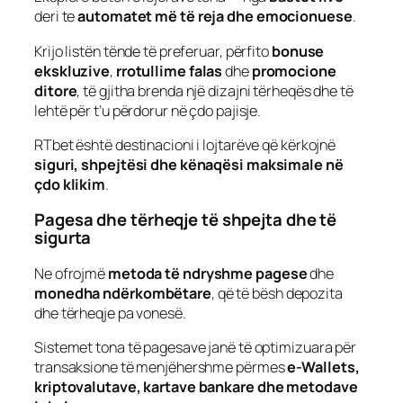
deri te
automatet më të reja dhe emocionuese
.
Krijo listën tënde të preferuar, përfito
bonuse
ekskluzive
,
rrotullime falas
dhe
promocione
ditore
, të gjitha brenda një dizajni tërheqës dhe të
lehtë për t’u përdorur në çdo pajisje.
RTbet është destinacioni i lojtarëve që kërkojnë
siguri, shpejtësi dhe kënaqësi maksimale në
çdo klikim
.
Pagesa dhe tërheqje të shpejta dhe të
sigurta
Ne ofrojmë
metoda të ndryshme pagese
dhe
monedha ndërkombëtare
, që të bësh depozita
dhe tërheqje pa vonesë.
Sistemet tona të pagesave janë të optimizuara për
transaksione të menjëhershme përmes
e-Wallets,
kriptovalutave, kartave bankare dhe metodave