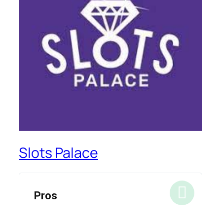
Slots Palace
Pros