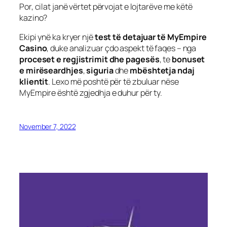
Por, cilat janë vërtet përvojat e lojtarëve me këtë
kazino?
Ekipi ynë ka kryer një
test të detajuar të MyEmpire
Casino
, duke analizuar çdo aspekt të faqes – nga
proceset e regjistrimit dhe pagesës
, te
bonuset
e mirëseardhjes
,
siguria
dhe
mbështetja ndaj
klientit
. Lexo më poshtë për të zbuluar nëse
MyEmpire është zgjedhja e duhur për ty.
November 7, 2022