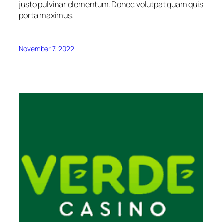
justo pulvinar elementum. Donec volutpat quam quis
porta maximus.
November 7, 2022