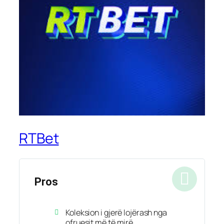
RTBet
Pros
Koleksion i gjerë lojërash nga
ofruesit më të mirë