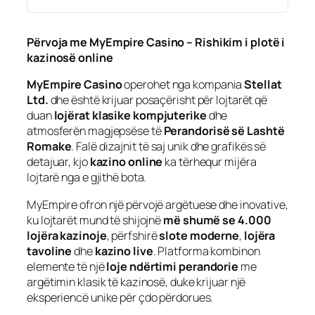
Përvoja me MyEmpire Casino – Rishikim i plotë i
kazinosë online
MyEmpire Casino
operohet nga kompania
Stellat
Ltd.
dhe është krijuar posaçërisht për lojtarët që
duan
lojërat klasike kompjuterike
dhe
atmosferën magjepsëse të
Perandorisë së Lashtë
Romake
. Falë dizajnit të saj unik dhe grafikës së
detajuar, kjo
kazino online
ka tërhequr mijëra
lojtarë nga e gjithë bota.
MyEmpire ofron një përvojë argëtuese dhe inovative,
ku lojtarët mund të shijojnë
më shumë se 4.000
lojëra kazinoje
, përfshirë
slote moderne
,
lojëra
tavoline
dhe
kazino live
. Platforma kombinon
elemente të një
loje ndërtimi perandorie
me
argëtimin klasik të kazinosë, duke krijuar një
eksperiencë unike për çdo përdorues.