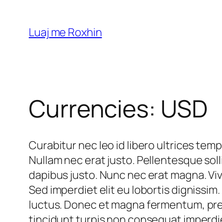
Skip
to
Luaj me Roxhin
content
Currencies:
USD
Curabitur nec leo id libero ultrices tempus
Nullam nec erat justo. Pellentesque solli
dapibus justo. Nunc nec erat magna. Vi
Sed imperdiet elit eu lobortis dignissim
luctus. Donec et magna fermentum, pret
tincidunt turpis non consequat imperdie