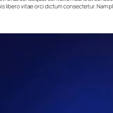
uis libero vitae orci dictum consectetur. Nam pl