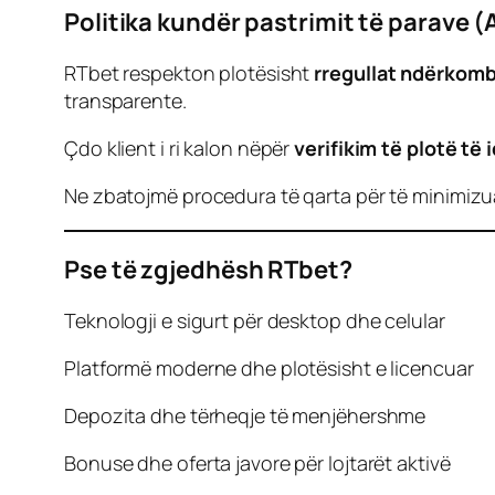
Politika kundër pastrimit të parave 
RTbet respekton plotësisht
rregullat ndërkom
transparente.
Çdo klient i ri kalon nëpër
verifikim të plotë të 
Ne zbatojmë procedura të qarta për të minimizuar
Pse të zgjedhësh RTbet?
Teknologji e sigurt për desktop dhe celular
Platformë moderne dhe plotësisht e licencuar
Depozita dhe tërheqje të menjëhershme
Bonuse dhe oferta javore për lojtarët aktivë