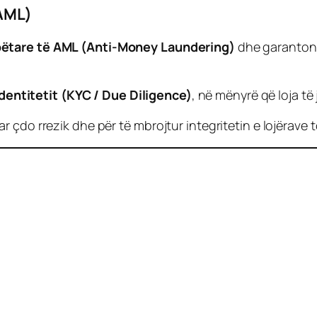
(AML)
bëtare të AML (Anti-Money Laundering)
dhe garanton q
identitetit (KYC / Due Diligence)
, në mënyrë që loja t
 çdo rrezik dhe për të mbrojtur integritetin e lojërave 