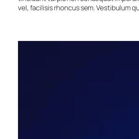
vel, facilisis rhoncus sem. Vestibulum q