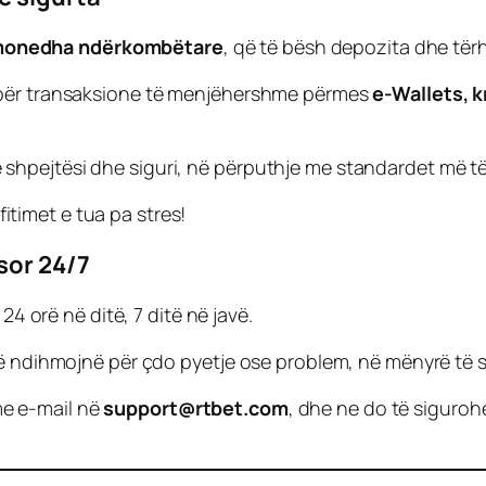
onedha ndërkombëtare
, që të bësh depozita dhe tër
 për transaksione të menjëhershme përmes
e-Wallets, 
hpejtësi dhe siguri, në përputhje me standardet më të
itimet e tua pa stres!
sor 24/7
24 orë në ditë, 7 ditë në javë.
të ndihmojnë për çdo pyetje ose problem, në mënyrë të 
e e-mail në
support@rtbet.com
, dhe ne do të siguroh