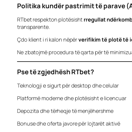
Politika kundër pastrimit të parave 
RTbet respekton plotësisht
rregullat ndërkom
transparente.
Çdo klient i ri kalon nëpër
verifikim të plotë të 
Ne zbatojmë procedura të qarta për të minimizuar
Pse të zgjedhësh RTbet?
Teknologji e sigurt për desktop dhe celular
Platformë moderne dhe plotësisht e licencuar
Depozita dhe tërheqje të menjëhershme
Bonuse dhe oferta javore për lojtarët aktivë