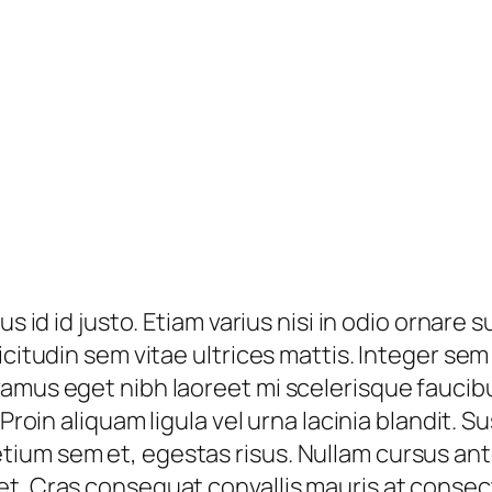
 id id justo. Etiam varius nisi in odio ornare sus
citudin sem vitae ultrices mattis. Integer sem 
vamus eget nibh laoreet mi scelerisque faucib
. Proin aliquam ligula vel urna lacinia blandit
ium sem et, egestas risus. Nullam cursus ante
t. Cras consequat convallis mauris at consecte