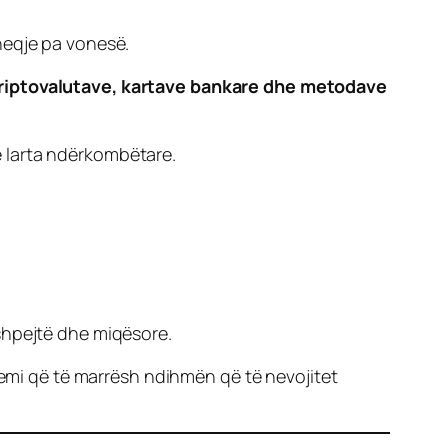
heqje pa vonesë.
kriptovalutave, kartave bankare dhe metodave
 larta ndërkombëtare.
shpejtë dhe miqësore.
emi që të marrësh ndihmën që të nevojitet