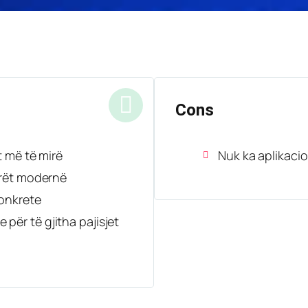
Cons
t më të mirë
Nuk ka aplikacio
arët modernë
konkrete
për të gjitha pajisjet