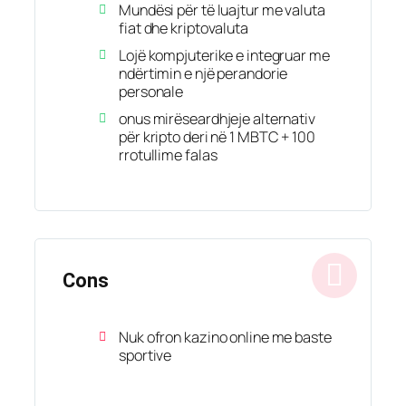
Mundësi për të luajtur me valuta
fiat dhe kriptovaluta
Lojë kompjuterike e integruar me
ndërtimin e një perandorie
personale
onus mirëseardhjeje alternativ
për kripto deri në 1 MBTC + 100
rrotullime falas
Cons
Nuk ofron kazino online me baste
sportive