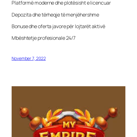
Platformë moderne dhe plotësisht e licencuar
Depozita dhe tërheqje të menjëhershme
Bonuse dhe oferta javore për lojtarët aktivë
Mbështetje profesionale 24/7
November 7, 2022