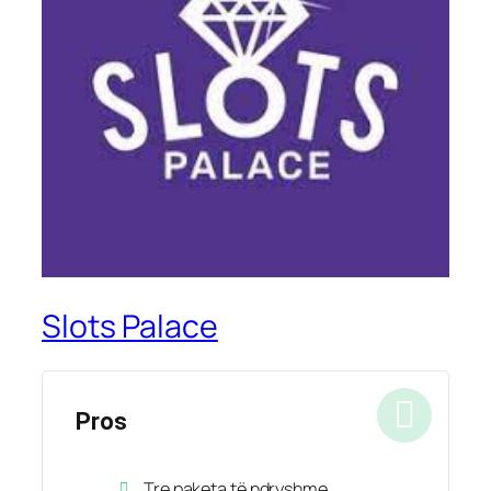
Slots Palace
Pros
Tre paketa të ndryshme