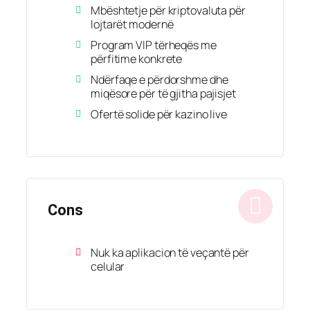
Mbështetje për kriptovaluta për
lojtarët modernë
Program VIP tërheqës me
përfitime konkrete
Ndërfaqe e përdorshme dhe
miqësore për të gjitha pajisjet
Ofertë solide për kazino live
Cons
Nuk ka aplikacion të veçantë për
celular