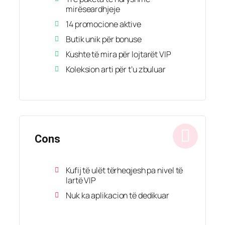
mirëseardhjeje
14 promocione aktive
Butik unik për bonuse
Kushte të mira për lojtarët VIP
Koleksion arti për t’u zbuluar
Cons
Kufij të ulët tërheqjesh pa nivel të
lartë VIP
Nuk ka aplikacion të dedikuar