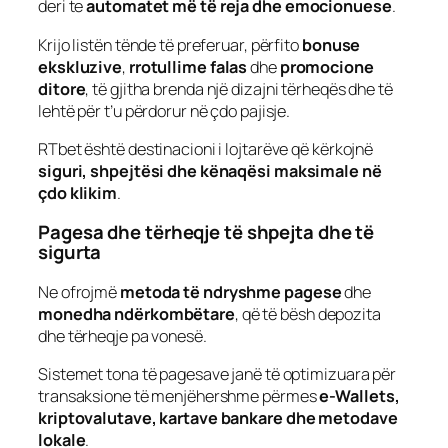
deri te
automatet më të reja dhe emocionuese
.
Krijo listën tënde të preferuar, përfito
bonuse
ekskluzive
,
rrotullime falas
dhe
promocione
ditore
, të gjitha brenda një dizajni tërheqës dhe të
lehtë për t’u përdorur në çdo pajisje.
RTbet është destinacioni i lojtarëve që kërkojnë
siguri, shpejtësi dhe kënaqësi maksimale në
çdo klikim
.
Pagesa dhe tërheqje të shpejta dhe të
sigurta
Ne ofrojmë
metoda të ndryshme pagese
dhe
monedha ndërkombëtare
, që të bësh depozita
dhe tërheqje pa vonesë.
Sistemet tona të pagesave janë të optimizuara për
transaksione të menjëhershme përmes
e-Wallets,
kriptovalutave, kartave bankare dhe metodave
lokale
.