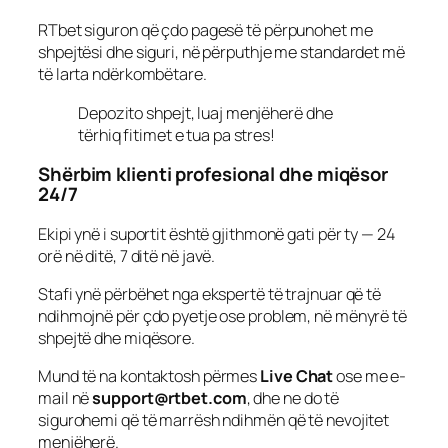
RTbet siguron që çdo pagesë të përpunohet me
shpejtësi dhe siguri, në përputhje me standardet më
të larta ndërkombëtare.
Depozito shpejt, luaj menjëherë dhe
tërhiq fitimet e tua pa stres!
Shërbim klienti profesional dhe miqësor
24/7
Ekipi ynë i suportit është gjithmonë gati për ty — 24
orë në ditë, 7 ditë në javë.
Stafi ynë përbëhet nga ekspertë të trajnuar që të
ndihmojnë për çdo pyetje ose problem, në mënyrë të
shpejtë dhe miqësore.
Mund të na kontaktosh përmes
Live Chat
ose me e-
mail në
support@rtbet.com
, dhe ne do të
sigurohemi që të marrësh ndihmën që të nevojitet
menjëherë.