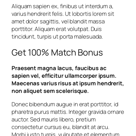
Aliquam sapien ex, finibus ut interdum a,
varius hendrerit felis. Ut lobortis lorem sit
amet dolor sagittis, vel blandit massa
porttitor. Aliquam erat volutpat. Duis
tincidunt, turpis ut porta malesuada.
Get 100% Match Bonus
Praesent magna lacus, faucibus ac
sapien vel, efficitur ullamcorper ipsum.
Maecenas varius risus at ipsum hendrerit,
non aliquet sem scelerisque.
Donec bibendum augue in erat porttitor, id
pharetra purus mattis. Integer gravida ornare
auctor. Sed mauris libero, pretium
consectetur cursus eu, blandit at arcu.
Morbi justo turpis, vulputate et elementum