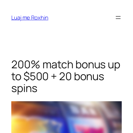
Skip
to
Luaj me Roxhin
content
200% match bonus up
to $500 + 20 bonus
spins