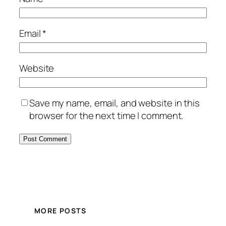
Email
*
Website
Save my name, email, and website in this
browser for the next time I comment.
MORE POSTS