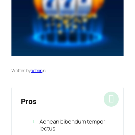
Written by
admin
in
Pros
Aenean bibendum tempor
lectus