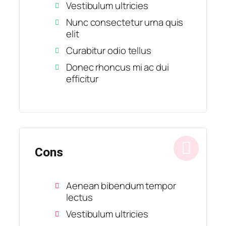
Vestibulum ultricies
Nunc consectetur urna quis
elit
Curabitur odio tellus
Donec rhoncus mi ac dui
efficitur
Cons
Aenean bibendum tempor
lectus
Vestibulum ultricies