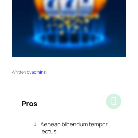
Written by
admin
in
Pros
Aenean bibendum tempor
lectus