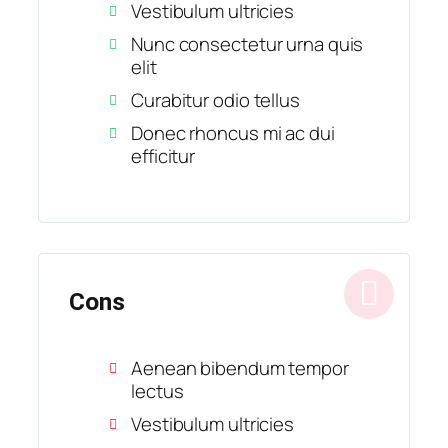
Vestibulum ultricies
Nunc consectetur urna quis
elit
Curabitur odio tellus
Donec rhoncus mi ac dui
efficitur
Cons
Aenean bibendum tempor
lectus
Vestibulum ultricies