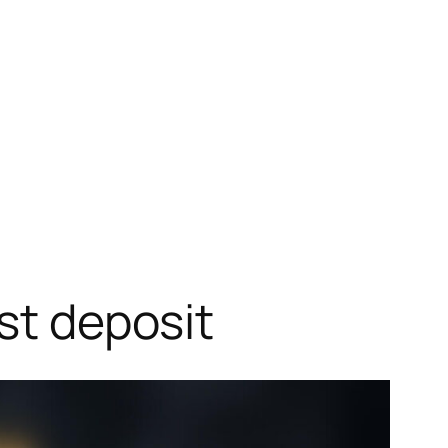
st deposit