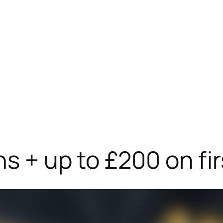
s + up to £200 on fir