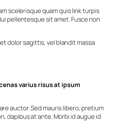
Nam scelerisque quam quis link turpis
 dui pellentesque sit amet. Fusce non
et dolor sagittis, vel blandit massa
cenas varius risus at ipsum
are auctor. Sed mauris libero, pretium
n, dapibus at ante. Morbi id augue id