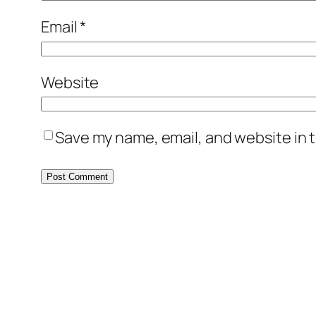
Email
*
Website
Save my name, email, and website in t