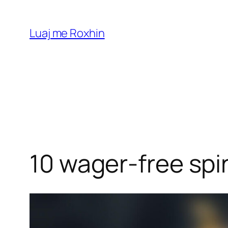
Skip
to
Luaj me Roxhin
content
10 wager-free spin