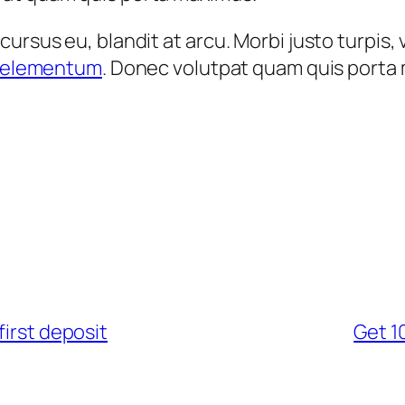
cursus eu, blandit at arcu. Morbi justo turpi
r elementum
. Donec volutpat quam quis porta
first deposit
Get 1