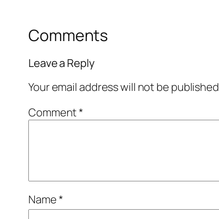
Comments
Leave a Reply
Your email address will not be published
Comment
*
Name
*