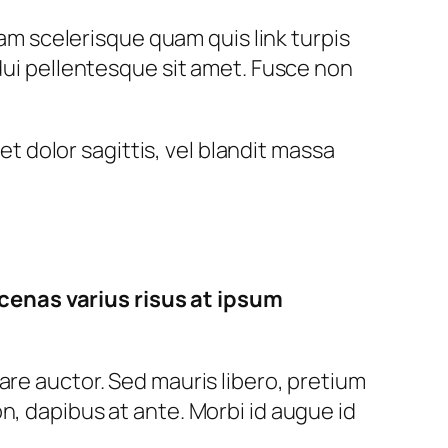
Nam scelerisque quam quis link turpis
 dui pellentesque sit amet. Fusce non
et dolor sagittis, vel blandit massa
cenas varius risus at ipsum
are auctor. Sed mauris libero, pretium
n, dapibus at ante. Morbi id augue id