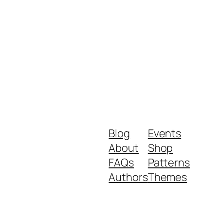
Blog
Events
About
Shop
FAQs
Patterns
Authors
Themes