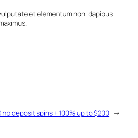
s, vulputate et elementum non, dapibus
 maximus.
0 no deposit spins + 100% up to $200
→