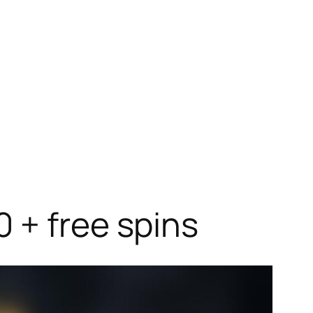
 + free spins